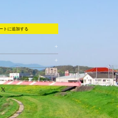
ートに追加する
てください。サイズ、素材、取扱説
徴やおすすめのポイントなどを説明
を入力してください。顧客が商品に
や、不備があった場合に行う手続き
ましょう。内容を明確にすることで
要時間、梱包など、商品の配送に関
得し、安心して商品を購入していた
ください。配送情報を明確にするこ
を獲得し、安心して商品を購入して