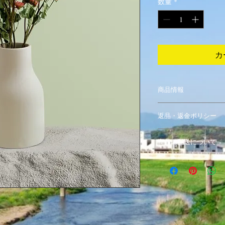
数量
*
カ
商品情報
商品の詳細を入力し
返品・返金ポリシー
明に加え、商品の特
しましょう。
返品・返金ポリシー
商品の配送について
満足しなかった場合
の手順などを説明し
配送地域、料金、所
顧客からの信頼を獲
する情報を入力して
だけます。
とで顧客からの信頼
いただけます。